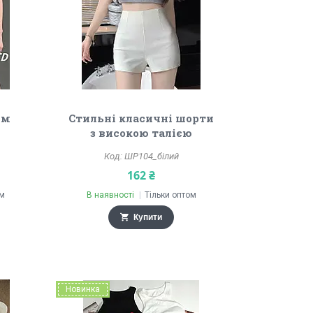
им
Стильні класичні шорти
з високою талією
ШР104_білий
162 ₴
ом
В наявності
Тільки оптом
Купити
Новинка