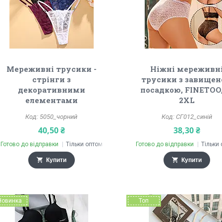
Мереживні трусики -
Ніжні мереживн
стрінги з
трусики з завище
декоративними
посадкою, FINETOO,
елементами
2XL
5050_чорний
СГ012_синій
40,50 ₴
38,30 ₴
Готово до відправки
Тільки оптом
Готово до відправки
Тільки
Купити
Купити
Новинка
Топ