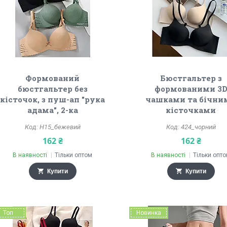
Формований
Бюстгальтер з
бюстгальтер без
формованими 3
кісточок, з пуш-ап "рука
чашками та бічни
адама", 2-ка
кісточками
Н15_бежевий
424_чорний
162 ₴
162 ₴
В наявності
Тільки оптом
В наявності
Тільки опт
Купити
Купити
Топ
Новинка