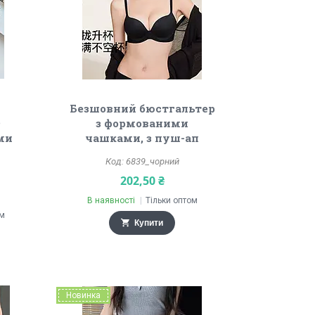
Безшовний бюстгальтер
D
з формованими
ми
чашками, з пуш-ап
6839_чорний
202,50 ₴
В наявності
Тільки оптом
ом
Купити
Новинка