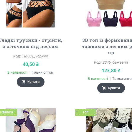
Гладкі трусики - стрінги,
3D топ із формован
з сіточкою під поясом
чашками з легким 
up
ТМ001_чорний
2045_бежевий
40,50 ₴
123,80 ₴
В наявності
Тільки оптом
В наявності
Тільки опт
Купити
Купити
Новинка
Топ