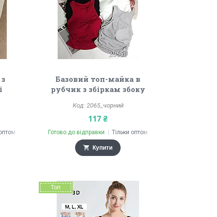
 з
Базовий топ-майка в
і
рубчик з збіркам збоку
2065_чорний
117 ₴
 оптом
Готово до відправки
Тільки оптом
Купити
Топ