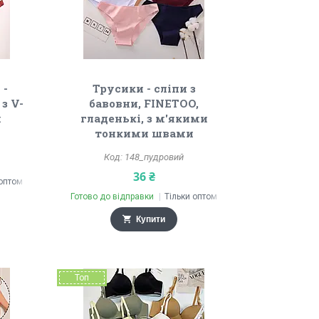
 -
Трусики - сліпи з
з V-
бавовни, FINETOO,
м
гладенькі, з м'якими
тонкими швами
148_пудровий
36 ₴
 оптом
Готово до відправки
Тільки оптом
Купити
Топ