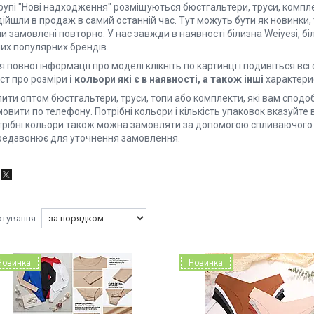
рупі "Нові надходження" розміщуються бюстгальтери, труси, комплекти
ійшли в продаж в самий останній час. Тут можуть бути як новинки, т
и замовлені повторно. У нас завжди в наявності білизна Weiyesi, біл
ших популярних брендів.
 повної інформації про моделі клікніть по картинці і подивіться вс
кст про розміри
і кольори які є в наявності, а також інші
характери
ити оптом бюстгальтери, труси, топи або комплекти, які вам сподо
овити по телефону. Потрібні кольори і кількість упаковок вказуйт
трібні кольори також можна замовляти за допомогою спливаючого
редзвонює для уточнення замовлення.
Новинка
Новинка