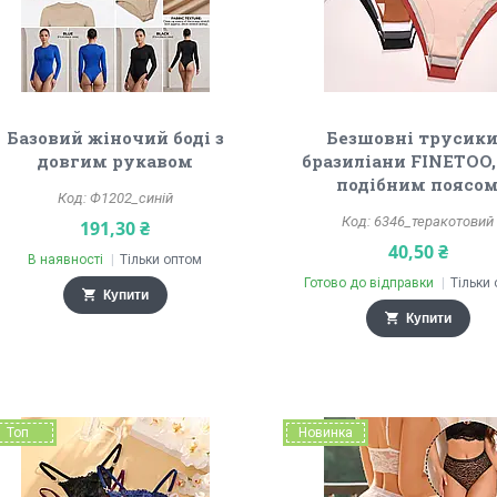
Базовий жіночий боді з
Безшовні трусики
довгим рукавом
бразиліани FINETOO, 
подібним поясо
Ф1202_синій
6346_теракотовий
191,30 ₴
40,50 ₴
В наявності
Тільки оптом
Готово до відправки
Тільки
Купити
Купити
Топ
Новинка