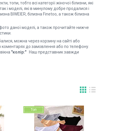
, топи, тобто всі категорії жіночої білизни, які
ак і моделі, які в минулому добре продалися і
изна BIWEIER, білизна Finetoo, а також білизна
і фото даної моделі, а також прочитайте нижче
стики.
балися, можна через корзину на сайті або
е в коментарях до замовлення або по телефону.
 вікна
"колір:"
Наш представник завжди
Топ