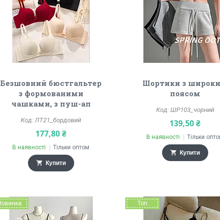
Безшовний бюстгальтер
Шортики з широк
з формованими
поясом
чашками, з пуш-ап
ШР103_чорний
ЛТ21_бордовий
139,50 ₴
177,80 ₴
В наявності
Тільки опт
В наявності
Тільки оптом
Купити
Купити
Новинка
Топ