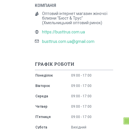
Оптовий інтернет магазин жіночої
білизни "Бюст & Трус"
(Хмельницький оптовий ринок)
https://busttrus.com.ua
busttrus.com.ua@gmail.com
ГРАФІК РОБОТИ
Понеділок
09:00
17:00
Вівторок
09:00
17:00
Середа
09:00
17:00
Четвер
09:00
17:00
Пʼятниця
09:00
17:00
Субота
Вихідний