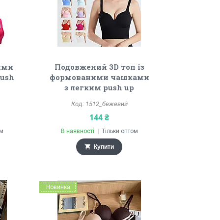
ими
Подовжений 3D топ із
push
формованими чашками
з легким push up
1512_бежевий
144 ₴
ом
В наявності
Тільки оптом
Купити
Новинка