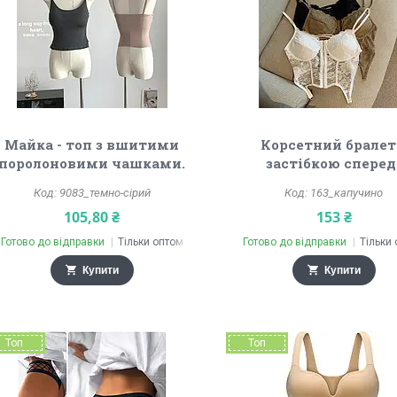
Майка - топ з вшитими
Корсетний бралет
поролоновими чашками.
застібкою сперед
9083_темно-сірий
163_капучино
105,80 ₴
153 ₴
Готово до відправки
Тільки оптом
Готово до відправки
Тільки
Купити
Купити
Топ
Топ