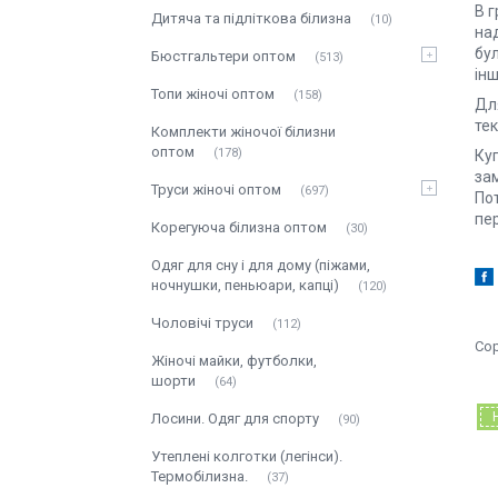
В г
Дитяча та підліткова білизна
10
над
бул
Бюстгальтери оптом
513
ін
Топи жіночі оптом
158
Для
те
Комплекти жіночої білизни
оптом
178
Куп
зам
Труси жіночі оптом
697
По
пе
Корегуюча білизна оптом
30
Одяг для сну і для дому (піжами,
ночнушки, пеньюари, капці)
120
Чоловічі труси
112
Жіночі майки, футболки,
шорти
64
Лосини. Одяг для спорту
90
Утеплені колготки (легінси).
Термобілизна.
37