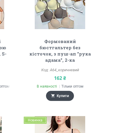
і
Формований
ною
бюстгальтер без
 S-
кісточок, з пуш-ап "рука
адама", 2-ка
А64_коричневий
162 ₴
 оптом
В наявності
Тільки оптом
Купити
Новинка