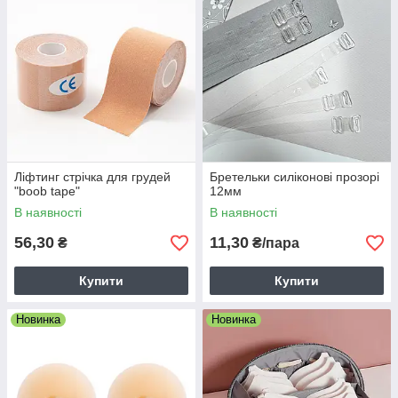
Ліфтинг стрічка для грудей
Бретельки силіконові прозорі
"boob tape"
12мм
В наявності
В наявності
56,30
11,30
₴
₴/пара
Купити
Купити
Новинка
Новинка