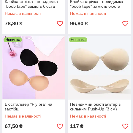
Клейка стрічка - невидимка
Клейка стрічка - невидимка
"boob tape" замість бюста
"boob tape" замість бюста
Немає в наявності
Немає в наявності
78,80
96,80
₴
₴
Новинка
Новинка
Бюстгальтер "Fly bra" на
Невидимий бюстгальтер з
застібці
сильним Push-Up (3 см)
Немає в наявності
Немає в наявності
67,50
117
₴
₴