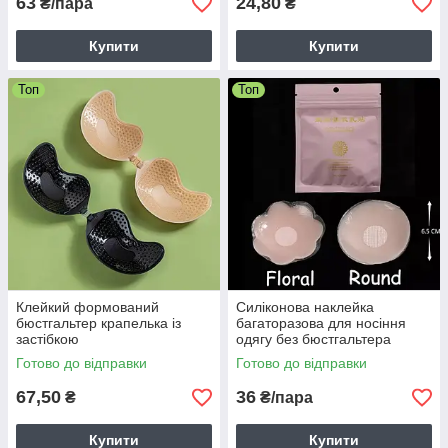
63
24,80
₴/пара
₴
Купити
Купити
Топ
Топ
Клейкий формований
Силіконова наклейка
бюстгальтер крапелька із
багаторазова для носіння
застібкою
одягу без бюстгальтера
Готово до відправки
Готово до відправки
67,50
36
₴
₴/пара
Купити
Купити