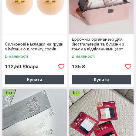
Дорожній органайзер для
Силіконові накладки на груди
бюстгальтерів та білизни з
з імітацією пірсингу сосків
трьома відділеннями (арт.
Р161)
В наявності
В наявності
112,50
135
₴/пара
₴
Купити
Купити
Топ
Топ