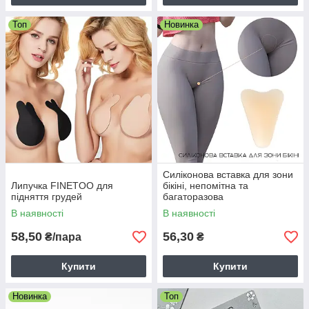
Топ
Новинка
Силіконова вставка для зони
Липучка FINETOO для
бікіні, непомітна та
підняття грудей
багаторазова
В наявності
В наявності
58,50
56,30
₴/пара
₴
Купити
Купити
Новинка
Топ