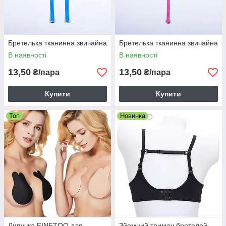
Бретелька тканинна звичайна
Бретелька тканинна звичайна
В наявності
В наявності
13,50
13,50
₴/пара
₴/пара
Купити
Купити
Топ
Новинка
Липучка FINETOO для
Зйомний тримач бретелей,