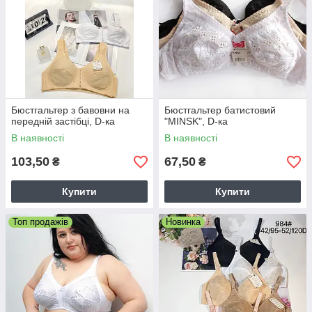
Бюстгальтер з бавовни на
Бюстгальтер батистовий
передній застібці, D-ка
"MINSK", D-ка
В наявності
В наявності
103,50
67,50
₴
₴
Купити
Купити
Топ продажів
Новинка