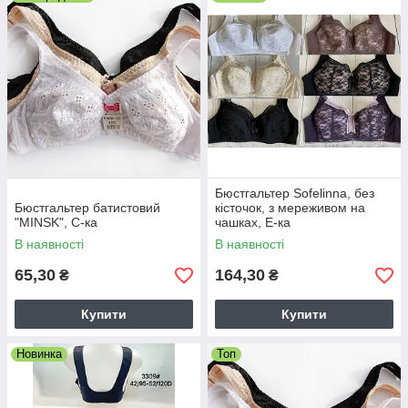
кількість упаковок вказуйте в коментарях до замовлення або
по телефону. Потрібні кольори також можна замовляти за
допомогою спливаючого вікна
"колір:
" Моделі ліфчиків, які
мають в упаковці повторювані розміри можуть ділитися по
пів-упаковки за бажанням покупця. Наш представник завжди
передзвонює для уточнення замовлення.
Бюстгальтер Sofelinna, без
Бюстгальтер батистовий
кісточок, з мереживом на
"MINSK", С-ка
чашках, E-ка
В наявності
В наявності
65,30
164,30
₴
₴
Купити
Купити
Новинка
Топ