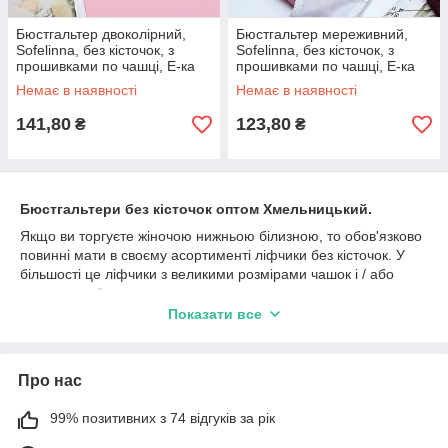
Бюстгальтер двоколірний,
Бюстгальтер мереживний,
Sofelinna, без кісточок, з
Sofelinna, без кісточок, з
прошивками по чашці, E-ка
прошивками по чашці, E-ка
Немає в наявності
Немає в наявності
141,80
123,80
₴
₴
Бюстгальтери без кісточок оптом Хмельницький.
Якщо ви торгуєте жіночою нижньою білизною, то обов'язково
повинні мати в своєму асортименті ліфчики без кісточок. У
більшості це ліфчики з великими розмірами чашок і / або
великими обсягами.
Показати все
Ліфчики без кісточок вибирають найчастіше жінки старшого
віку і жінки з пишними формами. Напевно у вас є така
категорія покупців.
Про нас
Купити ліфчики без кісточок оптом для свого роздрібного
магазину ви можете в нашому інтернет-магазині. У нас
99% позитивних з 74 відгуків за рік
завжди великий вибір моделей від перевірених виробників,
вигідні ціни для вашого бізнесу, швидка відправка і уважне