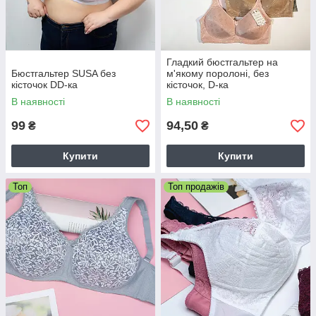
Гладкий бюстгальтер на
Бюстгальтер SUSA без
м'якому поролоні, без
кісточок DD-ка
кісточок, D-ка
В наявності
В наявності
99
94,50
₴
₴
Купити
Купити
Топ
Топ продажів