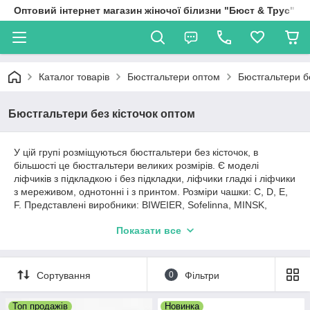
Оптовий інтернет магазин жіночої білизни "Бюст & Трус"
Каталог товарів
Бюстгальтери оптом
Бюстгальтери б
Бюстгальтери без кісточок оптом
У цій групі розміщуються бюстгальтери без кісточок, в
більшості це бюстгальтери великих розмірів. Є моделі
ліфчиків з підкладкою і без підкладки, ліфчики гладкі і ліфчики
з мереживом, однотонні і з принтом. Розміри чашки: С, D, E,
F. Представлені виробники: BIWEIER, Sofelinna, MINSK,
LuLoLa, BLUE ROSE, Luerrose, Susa і інші.
Показати все
Для повної інформації про моделі клікніть по картинці і
подивіться всі фото даної моделі, а також прочитайте нижче
текст про розміри, які кольори є в наявності і докладні
Сортування
0
Фільтри
характеристики.
Купити оптом бюстгальтери без кісточок можна через корзину
Топ продажів
Новинка
на сайті або замовити по телефону. Потрібні кольори і