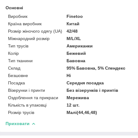
Основні
Виробник
Finetoo
Країна виробник
Китай
Розмір жіночого одягу (UA)
42/48
Міжнародний розмір
M/L/XL
Тип трусів
Американки
Колір
Бежевий
Тип тканини
Бавовна
Склад
95% Бавовна, 5% Спендекс
Безшовне
Ні
Посадка
Середня посадка
Візерунки і принти
Без візерунків і принтів
Оздоблення та прикраси
Мережива
Кількість в упаковці
12 шт.
Розмір трусів
Малі(44,46,48)
Приховати