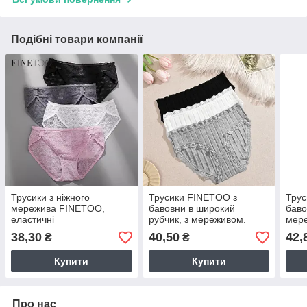
Подібні товари компанії
Трусики з ніжного
Трусики FINETOO з
Трус
мережива FINETOO,
бавовни в широкий
баво
еластичні
рубчик, з мереживом.
мер
38,30
40,50
42,
₴
₴
Купити
Купити
Про нас