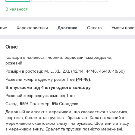
В наявності
пис
Характеристики
Доставка
Оплата
Умови пове
Опис
Кольори в наявності: чорний, бордовий, смарагдовий,
рожевий
Розміри в ростовці: M, L, XL, 2XL (42/44, 44/46, 46/48, 48/50)
Рожевий колір в одному розірі free
(44-46)
.
Відпускаємо від 4 штук одного кольору
Рожевий колір відпускаємо від 1 шт.
Склад:
95%
Поліестер,
5%
Спандекс
Домашній комплект з мереживом, що складається з халатика,
шортиків, бралета та трусиків - бразиліан. Халат атласний з
мереживною окантовкою внизу і на рукавах. Шортики з атласу
з мереживом внизу. Бралет та трусики повністю мереживні.