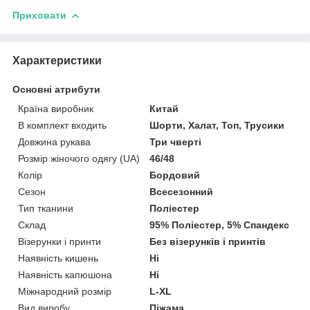
Приховати
Характеристики
Основні атрибути
Країна виробник
Китай
В комплект входить
Шорти, Халат, Топ, Трусики
Довжина рукава
Три чверті
Розмір жіночого одягу (UA)
46/48
Колір
Бордовий
Сезон
Всесезонний
Тип тканини
Поліестер
Склад
95% Поліестер, 5% Спандекс
Візерунки і принти
Без візерунків і принтів
Наявність кишень
Ні
Наявність капюшона
Ні
Міжнародний розмір
L-XL
Вид виробу
Піжама