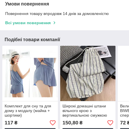
Умови повернення
Повернення товару впродовж 14 днів за домовленістю
Всі умови повернення
Подібні товари компанії
Комплект для сну та для
Широкі домашні штани
Вели
дому з модалу (майка +
вільного крою з
BIWE
шортики)
вертикальною смужкою
спер
(арт. П0003)
117
150,80
72
₴
₴