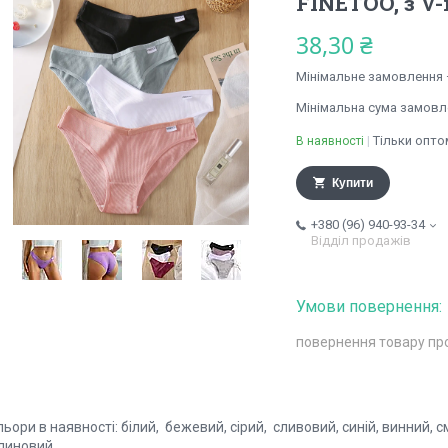
FINETOO, з V-
38,30 ₴
Мінімальне замовлення 
Мінімальна сума замовле
Тільки опто
В наявності
Купити
+380 (96) 940-93-34
Відділ продажів
повернення товару пр
ьори в наявності: білий, бежевий, сірий, сливовий, синій, винний, 
линовий