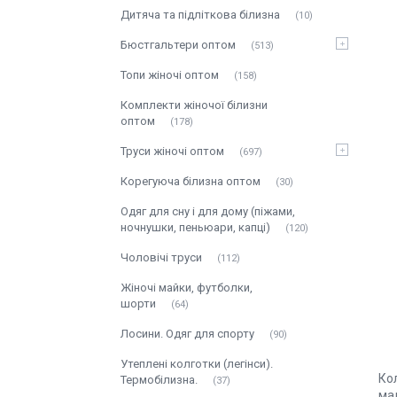
Дитяча та підліткова білизна
10
Бюстгальтери оптом
513
Топи жіночі оптом
158
Комплекти жіночої білизни
оптом
178
Труси жіночі оптом
697
Корегуюча білизна оптом
30
Одяг для сну і для дому (піжами,
ночнушки, пеньюари, капці)
120
Чоловічі труси
112
Жіночі майки, футболки,
шорти
64
Лосини. Одяг для спорту
90
Утеплені колготки (легінси).
Кол
Термобілизна.
37
ма