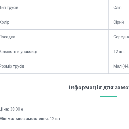
Тип трусів
Сліп
Колір
Сірий
Посадка
Середн
Кількість в упаковці
12 шт.
Розмір трусів
Малі(44,
Інформація для зам
Ціна:
38,30 ₴
Мінімальне замовлення:
12 шт.