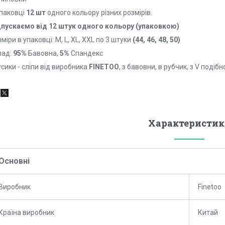
упаковці
12 шт
одного кольору різних розмірів.
дпускаємо від 12 штук одного кольору (упаковкою)
міри в упаковці: M, L, XL, XXL по 3 штуки
(44, 46, 48, 50)
лад:
95%
Бавовна,
5%
Спандекс
сики - сліпи від виробника
FINETOO
, з бавовни, в рубчик, з V подібн
Характеристик
Основні
Виробник
Finetoo
Країна виробник
Китай