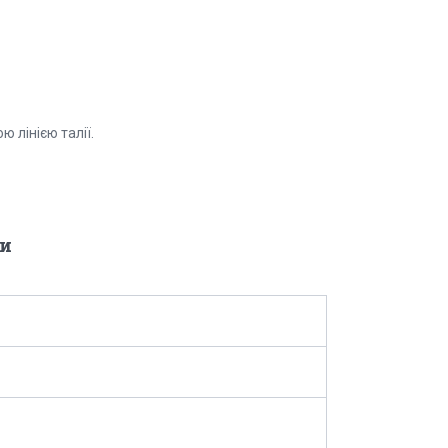
ою лінією талії.
и