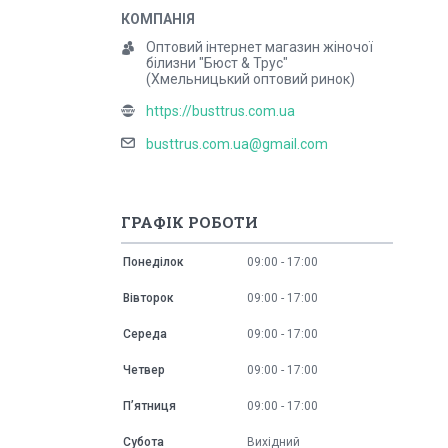
Оптовий інтернет магазин жіночої
білизни "Бюст & Трус"
(Хмельницький оптовий ринок)
https://busttrus.com.ua
busttrus.com.ua@gmail.com
ГРАФІК РОБОТИ
Понеділок
09:00
17:00
Вівторок
09:00
17:00
Середа
09:00
17:00
Четвер
09:00
17:00
Пʼятниця
09:00
17:00
Субота
Вихідний