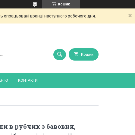
Кошик
ь опрацьовані вранці наступного робочого дня.
Кошик
АНІЮ
КОНТАКТИ
пи в рубчик з бавовни,