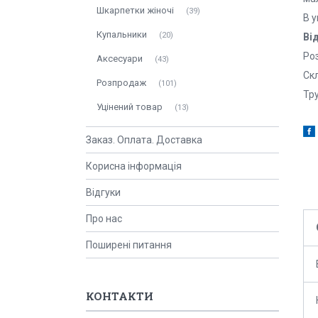
Шкарпетки жіночі
39
В 
Купальники
20
Ві
Роз
Аксесуари
43
Ск
Розпродаж
101
Тру
Уцінений товар
13
Заказ. Оплата. Доставка
Корисна інформація
Відгуки
Про нас
Поширені питання
КОНТАКТИ