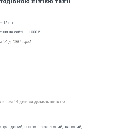
подібною лінією талії
— 12 шт.
ння на сайті — 1 000 ₴
м
Код:
С001_сірий
отягом 14 днів
за домовленістю
смарагдовий, світло - фіолетовий, кавовий,