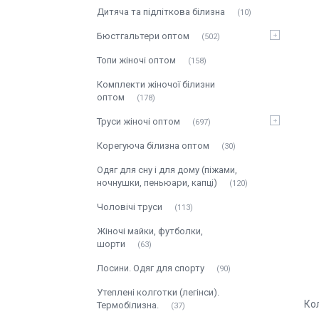
Дитяча та підліткова білизна
10
Бюстгальтери оптом
502
Топи жіночі оптом
158
Комплекти жіночої білизни
оптом
178
Труси жіночі оптом
697
Корегуюча білизна оптом
30
Одяг для сну і для дому (піжами,
ночнушки, пеньюари, капці)
120
Чоловічі труси
113
Жіночі майки, футболки,
шорти
63
Лосини. Одяг для спорту
90
Утеплені колготки (легінси).
Ко
Термобілизна.
37