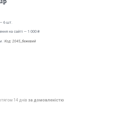
up
— 6 шт.
ння на сайті — 1 000 ₴
м
Код:
2045_бежевий
отягом 14 днів
за домовленістю