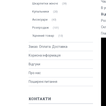
Ча
Шкарпетки жіночі
39
В у
Купальники
20
Ві
Аксесуари
43
Роз
Ск
Розпродаж
101
Гл
Уцінений товар
13
Заказ. Оплата. Доставка
Корисна інформація
Відгуки
Про нас
Поширені питання
КОНТАКТИ