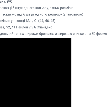
шка:
В/С
паковці 6 штук одного кольору, різних розмірів
дпускаємо від 6 штук одного кольору (упаковкою)
міри в упаковці: M, L, XL
(44, 46, 48)
лад:
92,7%
Нейлон
7,3%
Спандекс
аденький топ на широких бретелях, з широкою спинкою та 3D формо