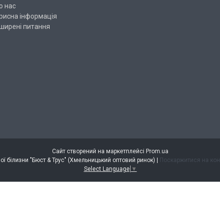
о нас
рисна інформація
ширені питання
Сайт створений на маркетплейсі
Prom.ua
Оптовий інтернет магазин жіночої білизни "Бюст & Трус" (Хмельницький оптовий ринок) |
Поскаржитися на кон
Select Language
▼