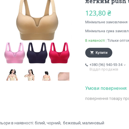
легким push 
123,80 ₴
Мінімальне замовлення 
Мінімальна сума замовле
Тільки опто
В наявності
Купити
+380 (96) 940-93-34
Відділ продажів
повернення товару пр
льори в наявності: білий, чорний, бежевый, малиновый