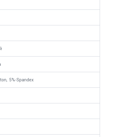
й
а
ton, 5%-Spandex