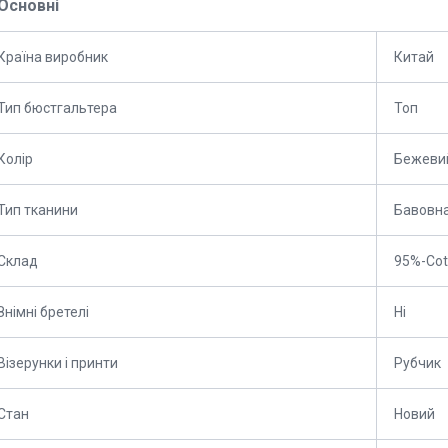
Основні
Країна виробник
Китай
Тип бюстгальтера
Топ
Колір
Бежеви
Тип тканини
Бавовн
Склад
95%-Cot
Знімні бретелі
Ні
Візерунки і принти
Рубчик
Стан
Новий