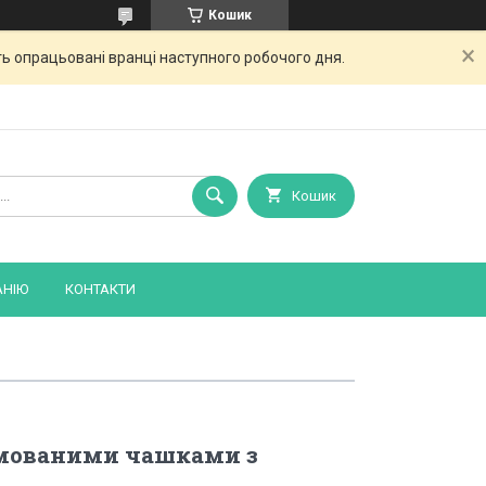
Кошик
ь опрацьовані вранці наступного робочого дня.
Кошик
АНІЮ
КОНТАКТИ
рмованими чашками з