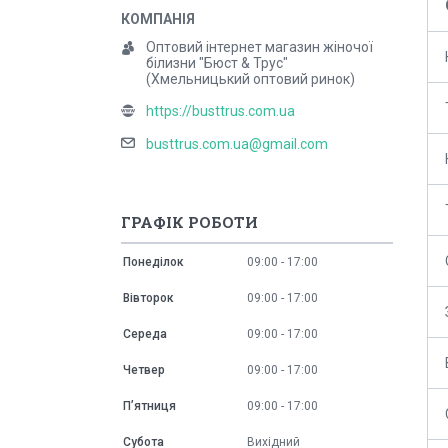
Оптовий інтернет магазин жіночої
білизни "Бюст & Трус"
(Хмельницький оптовий ринок)
https://busttrus.com.ua
busttrus.com.ua@gmail.com
ГРАФІК РОБОТИ
Понеділок
09:00
17:00
Вівторок
09:00
17:00
Середа
09:00
17:00
Четвер
09:00
17:00
Пʼятниця
09:00
17:00
Субота
Вихідний