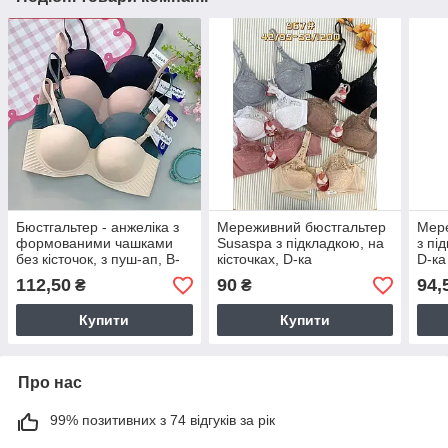
Бюстгальтер - анжеліка з
Мереживний бюстгальтер
Мере
формованими чашками
Susaspa з підкладкою, на
з пі
без кісточок, з пуш-ап, В-
кісточках, D-ка
D-ка
ка
112,50
90
94,
₴
₴
Купити
Купити
Про нас
99% позитивних з 74 відгуків за рік