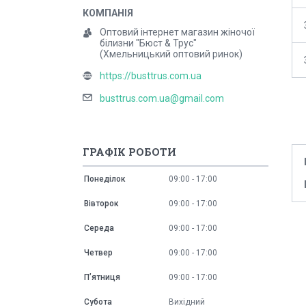
Оптовий інтернет магазин жіночої
білизни "Бюст & Трус"
(Хмельницький оптовий ринок)
https://busttrus.com.ua
busttrus.com.ua@gmail.com
ГРАФІК РОБОТИ
Понеділок
09:00
17:00
Вівторок
09:00
17:00
Середа
09:00
17:00
Четвер
09:00
17:00
Пʼятниця
09:00
17:00
Субота
Вихідний