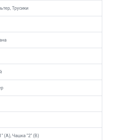
ьтер, Трусики
ана
й
ер
" (А), Чашка "2" (В)