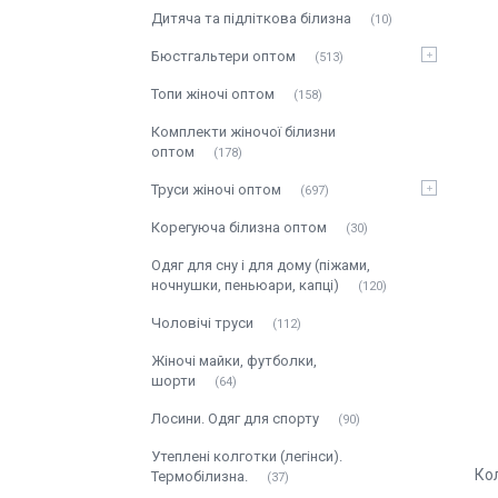
Дитяча та підліткова білизна
10
Бюстгальтери оптом
513
Топи жіночі оптом
158
Комплекти жіночої білизни
оптом
178
Труси жіночі оптом
697
Корегуюча білизна оптом
30
Одяг для сну і для дому (піжами,
ночнушки, пеньюари, капці)
120
Чоловічі труси
112
Жіночі майки, футболки,
шорти
64
Лосини. Одяг для спорту
90
Утеплені колготки (легінси).
Кол
Термобілизна.
37