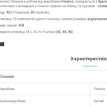
мплект білизни в рубчик від виробника
Finetoo
, складається з
брал
ролонового вкладиша з тонкою гумкою на спинці та трусиків -
сліпі
лад:
92%
Polyamide,
8%
Spandex
паковці 12 комплектів одного кольору і різних розмірів,
відпускаємо
змір чашки:
A/В
міри в упаковці: M, L, XL по 4 штуки
(42, 44, 46)
Характеристик
Основні
Виробник
Finetoo
Країна виробник
Китай