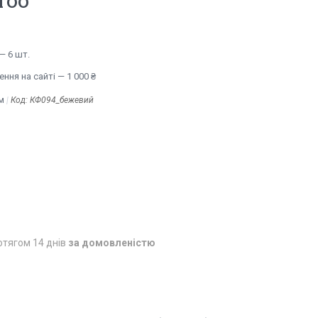
ETOO
— 6 шт.
ння на сайті — 1 000 ₴
м
Код:
КФ094_бежевий
отягом 14 днів
за домовленістю