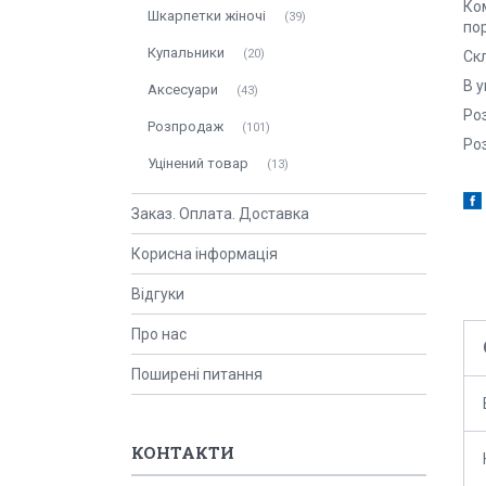
Ко
Шкарпетки жіночі
39
по
Купальники
20
Ск
В у
Аксесуари
43
Ро
Розпродаж
101
Роз
Уцінений товар
13
Заказ. Оплата. Доставка
Корисна інформація
Відгуки
Про нас
Поширені питання
КОНТАКТИ