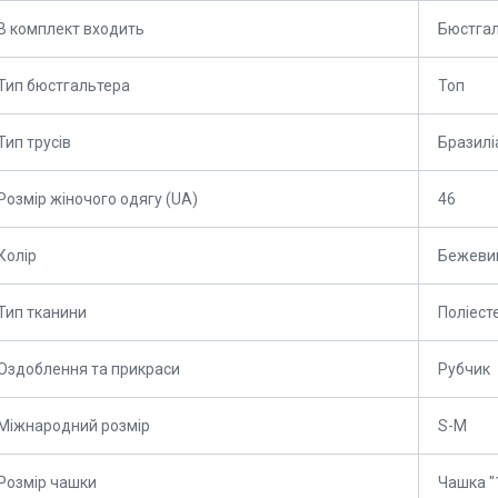
В комплект входить
Бюстгал
Тип бюстгальтера
Топ
Тип трусів
Бразилі
Розмір жіночого одягу (UA)
46
Колір
Бежеви
Тип тканини
Поліест
Оздоблення та прикраси
Рубчик
Міжнародний розмір
S-M
Розмір чашки
Чашка "1