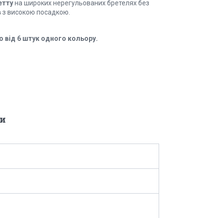
етту
на широких нерегульованих бретелях без
в
з високою посадкою.
 від 6 штук одного кольору.
и