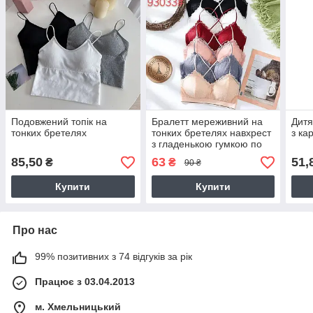
Подовжений топік на
Бралетт мереживний на
Дитя
тонких бретелях
тонких бретелях навхрест
з ка
з гладенькою гумкою по
низу, GUO LY, 2-ка
85,50
63
51,
₴
₴
90 ₴
Купити
Купити
Про нас
99% позитивних з 74 відгуків за рік
Працює з 03.04.2013
м. Хмельницький