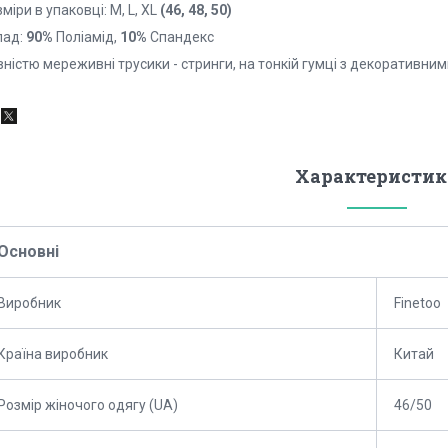
міри в упаковці: M, L, XL
(46, 48, 50)
лад:
90%
Поліамід,
10%
Спандекс
ністю мереживні трусики - стринги, на тонкій гумці з декоративни
Характеристик
Основні
Виробник
Finetoo
Країна виробник
Китай
Розмір жіночого одягу (UA)
46/50