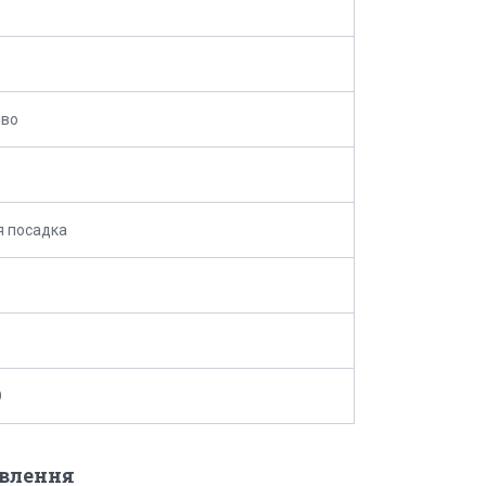
во
я посадка
O
овлення