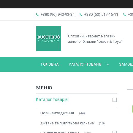
+380 (96) 940-93-34
+380 (50) 517-15-11
+3
Оптовий інтернет магазин
жіночої білизни "Бюст & Трус"
ГОЛОВНА
КАТАЛОГ ТОВАРІВ
ЗАМОВЛ
Каталог товарів
Нові надходження
44
Дитяча та підліткова білизна
10