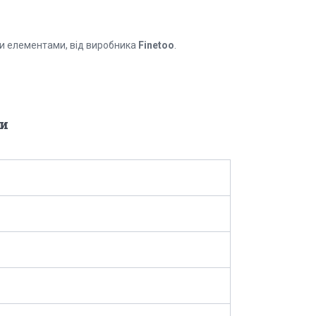
ми елементами, від виробника
Finetoo
.
и