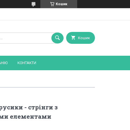
Кошик
Кошик
АНІЮ
КОНТАКТИ
усики - стрінги з
ми елементами