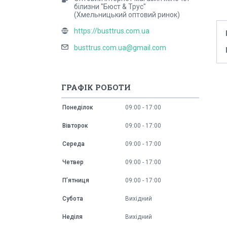
білизни "Бюст & Трус"
(Хмельницький оптовий ринок)
https://busttrus.com.ua
busttrus.com.ua@gmail.com
ГРАФІК РОБОТИ
Понеділок
09:00
17:00
Вівторок
09:00
17:00
Середа
09:00
17:00
Четвер
09:00
17:00
Пʼятниця
09:00
17:00
Субота
Вихідний
Неділя
Вихідний