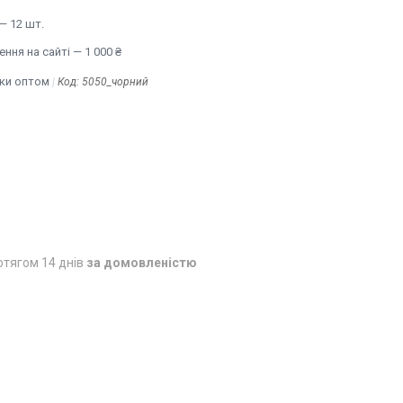
— 12 шт.
ння на сайті — 1 000 ₴
ьки оптом
Код:
5050_чорний
отягом 14 днів
за домовленістю