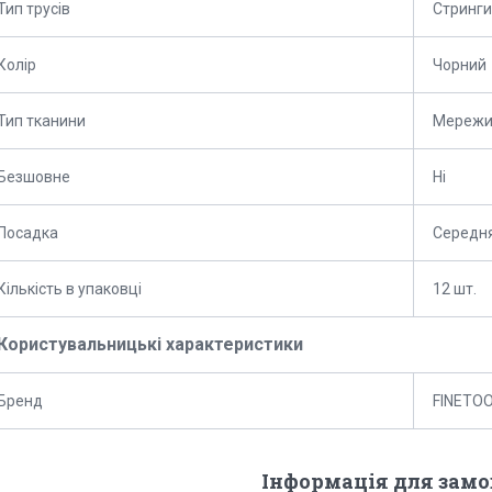
Тип трусів
Стринги
Колір
Чорний
Тип тканини
Мережи
Безшовне
Ні
Посадка
Середн
Кількість в упаковці
12 шт.
Користувальницькі характеристики
Бренд
FINETO
Інформація для зам