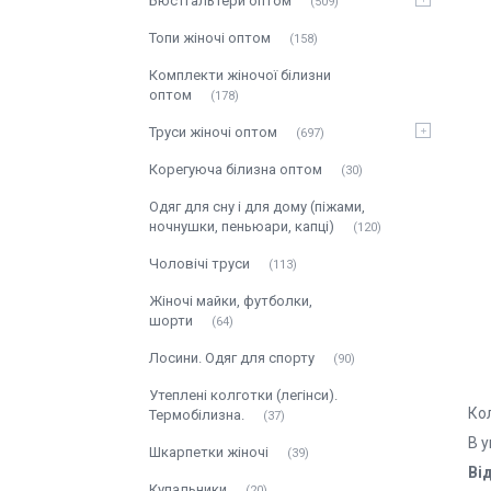
Бюстгальтери оптом
509
Топи жіночі оптом
158
Комплекти жіночої білизни
оптом
178
Труси жіночі оптом
697
Корегуюча білизна оптом
30
Одяг для сну і для дому (піжами,
ночнушки, пеньюари, капці)
120
Чоловічі труси
113
Жіночі майки, футболки,
шорти
64
Лосини. Одяг для спорту
90
Утеплені колготки (легінси).
Кол
Термобілизна.
37
В у
Шкарпетки жіночі
39
Ві
Купальники
20