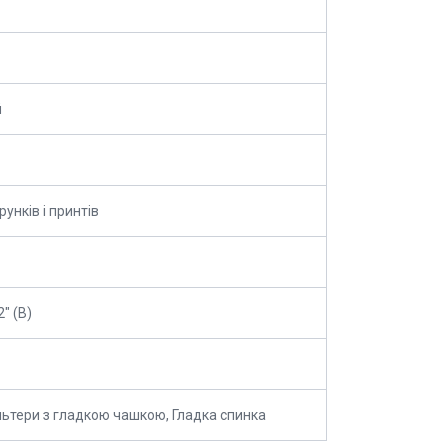
й
рунків і принтів
" (В)
ьтери з гладкою чашкою, Гладка спинка