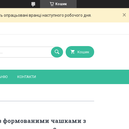
Кошик
ь опрацьовані вранці наступного робочого дня.
Кошик
АНІЮ
КОНТАКТИ
 з формованими чашками з