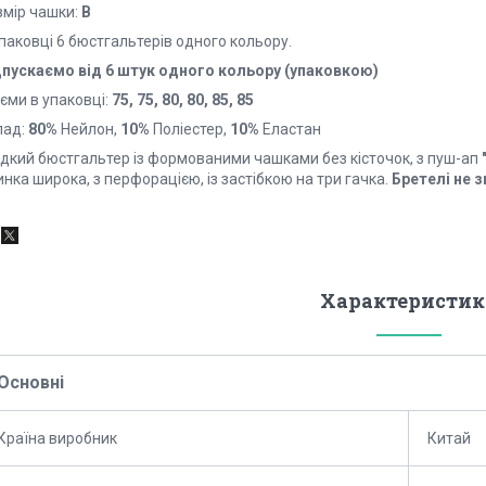
змір чашки:
B
паковці 6 бюстгальтерів одного кольору.
дпускаємо від 6 штук одного кольору (упаковкою)
єми в упаковці:
75, 75, 80, 80, 85, 85
лад:
80%
Нейлон,
10%
Поліестер,
10%
Еластан
адкий бюстгальтер із формованими чашками без кісточок, з пуш-ап
нка широка, з перфорацією, із застібкою на три гачка.
Бретелі не 
Характеристик
Основні
Країна виробник
Китай