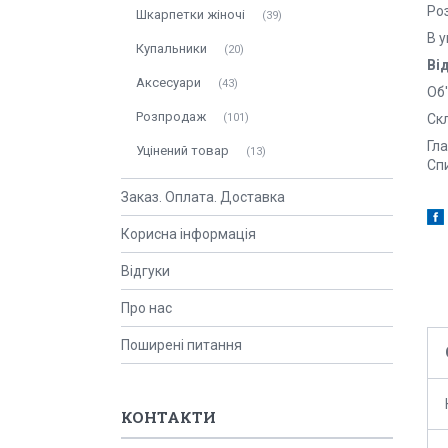
Ро
Шкарпетки жіночі
39
В у
Купальники
20
Ві
Аксесуари
43
Об'
Розпродаж
101
Ск
Гл
Уцінений товар
13
Спи
Заказ. Оплата. Доставка
Корисна інформація
Відгуки
Про нас
Поширені питання
КОНТАКТИ