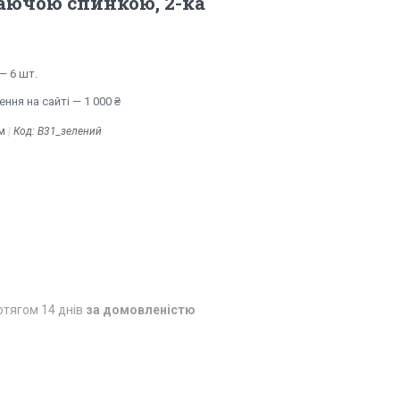
хаючою спинкою, 2-ка
— 6 шт.
ння на сайті — 1 000 ₴
м
Код:
В31_зелений
отягом 14 днів
за домовленістю