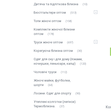
Дитяча та підліткова білизна
10
Бюстгальтери оптом
513
Топи жіночі оптом
158
Комплекти жіночої білизни
оптом
178
Труси жіночі оптом
697
Корегуюча білизна оптом
30
Одяг для сну і для дому (піжами,
ночнушки, пеньюари, капці)
120
Чоловічі труси
112
Жіночі майки, футболки,
шорти
64
Лосини. Одяг для спорту
90
Утеплені колготки (легінси).
Термобілизна.
37
Ко