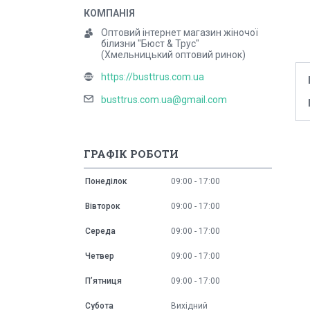
Оптовий інтернет магазин жіночої
білизни "Бюст & Трус"
(Хмельницький оптовий ринок)
https://busttrus.com.ua
busttrus.com.ua@gmail.com
ГРАФІК РОБОТИ
Понеділок
09:00
17:00
Вівторок
09:00
17:00
Середа
09:00
17:00
Четвер
09:00
17:00
Пʼятниця
09:00
17:00
Субота
Вихідний