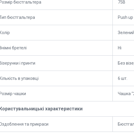
Розмір бюстгальтера
75B
Тип бюстгальтера
Push up
Колір
Зелени
Знімні бретелі
Ні
Візерунки і принти
Без візе
Кількість в упаковці
6 шт.
Розмір чашки
Чашка "2
Користувальницькі характеристики
Оздоблення та прикраси
Бюстгал