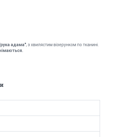
"рука адама"
, з хвилястим візерунком по тканині.
знімаються.
и