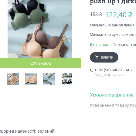
push up і ди
122,40 ₴
153 ₴
Мінімальне замовлення 
Мінімальна сума замовле
Тільки опто
В наявності
Купити
–20%
+380 (96) 940-93-34
Відділ продажів
повернення товару пр
льори в наявності: зелений