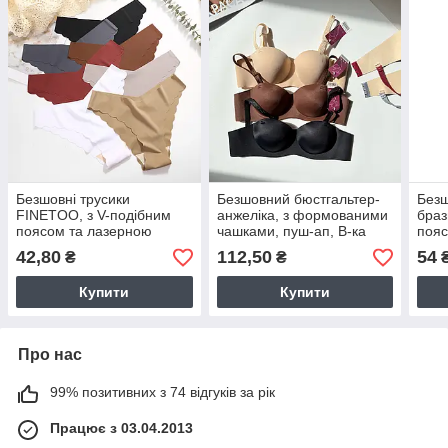
Безшовні трусики
Безшовний бюстгальтер-
Безш
FINETOO, з V-подібним
анжеліка, з формованими
браз
поясом та лазерною
чашками, пуш-ап, В-ка
пояс
обробкою
обр
42,80
112,50
54
₴
₴
Купити
Купити
Про нас
99% позитивних з 74 відгуків за рік
Працює з 03.04.2013