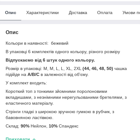
Опис
Характеристики
Доставка
Оплата
Умови п
Опис
Кольори в наявності: бежевий
В упаковці 6 комплектів одного кольору, різного розміру
Відпускаємо від 6 штук одного кольору.
Розмір в упаковці: M, M, L, L, XL, 2XL
(44, 46, 48, 50)
чашка
підійде на
A/B/C
в залежності від об'єму.
У комплект входить:
Короткий топ з тонкими зйомними поролоновими
вкладишами, з незнімними нерегульованими бретелями, з
еластичного матеріалу.
Стрінги гладкі з широкою зручною гумкою в рубчик, з
бавовняною ластівкою.
Склад:
90%
Нейлон,
10%
Спандекс
Приховати