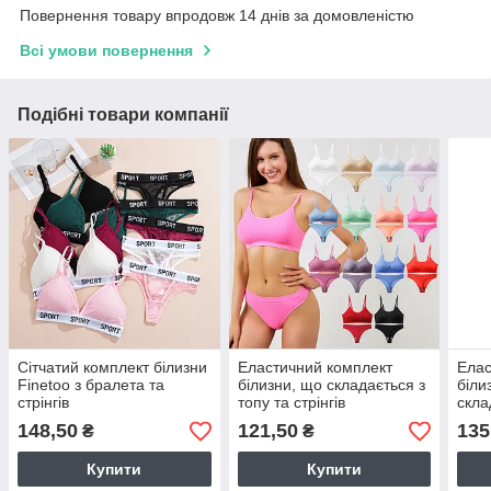
Повернення товару впродовж 14 днів за домовленістю
Всі умови повернення
Подібні товари компанії
Сітчатий комплект білизни
Еластичний комплект
Елас
Finetoo з бралета та
білизни, що складається з
біли
стрінгів
топу та стрінгів
скла
стрін
148,50
121,50
135
₴
₴
Купити
Купити