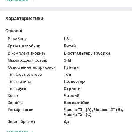
Характеристики
Основні
Виробник
L&L
Країна виробник
Китай
В комплект входить
Бюстгальтер, Трусики
Міжнародний розмір
S-M
Оздоблення та прикраси
Рубчик
Тип бюстгальтера
Топ
Тип тканини
Поліестер
Тип трусів
Стринги
Колір
Чорний
Застібка
Без застібки
Розмір чашки
Чашка "1" (А), Чашка "2" (В),
Чашка "3" (С)
Знімні бретелі
Да
Приховати