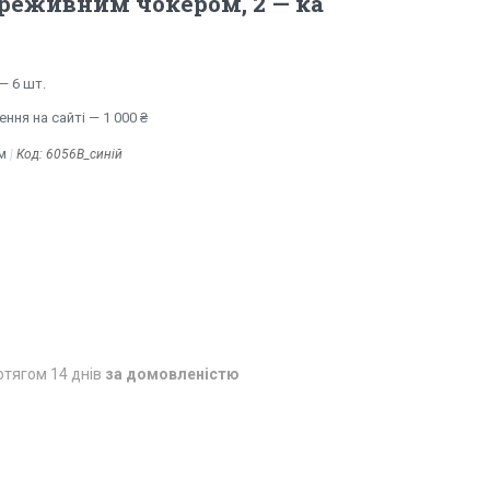
реживним чокером, 2 — ка
— 6 шт.
ння на сайті — 1 000 ₴
м
Код:
6056В_синій
отягом 14 днів
за домовленістю