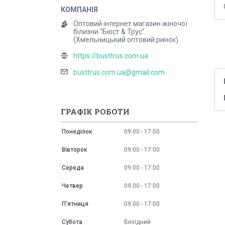
Оптовий інтернет магазин жіночої
білизни "Бюст & Трус"
(Хмельницький оптовий ринок)
https://busttrus.com.ua
busttrus.com.ua@gmail.com
ГРАФІК РОБОТИ
Понеділок
09:00
17:00
Вівторок
09:00
17:00
Середа
09:00
17:00
Четвер
09:00
17:00
Пʼятниця
09:00
17:00
Субота
Вихідний