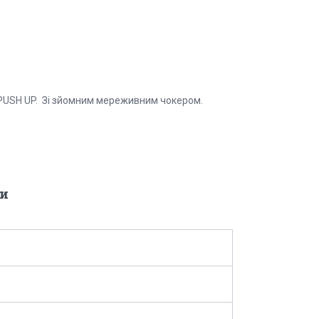
 PUSH UP. Зі зйомним мереживним чокером.
и