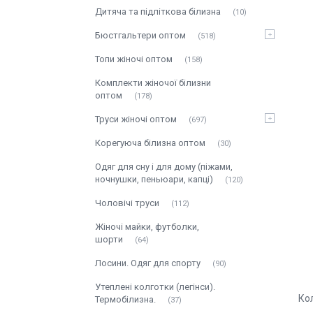
Дитяча та підліткова білизна
10
Бюстгальтери оптом
518
Топи жіночі оптом
158
Комплекти жіночої білизни
оптом
178
Труси жіночі оптом
697
Корегуюча білизна оптом
30
Одяг для сну і для дому (піжами,
ночнушки, пеньюари, капці)
120
Чоловічі труси
112
Жіночі майки, футболки,
шорти
64
Лосини. Одяг для спорту
90
Утеплені колготки (легінси).
Кол
Термобілизна.
37