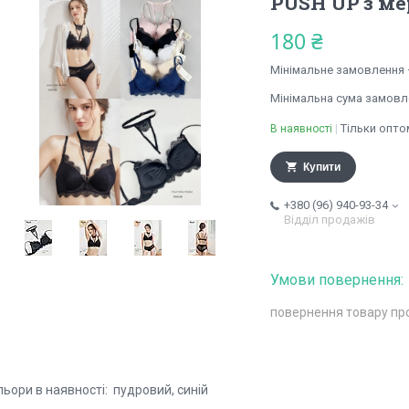
PUSH UP з ме
180 ₴
Мінімальне замовлення 
Мінімальна сума замовле
Тільки опто
В наявності
Купити
+380 (96) 940-93-34
Відділ продажів
повернення товару пр
ьори в наявності: пудровий, синій