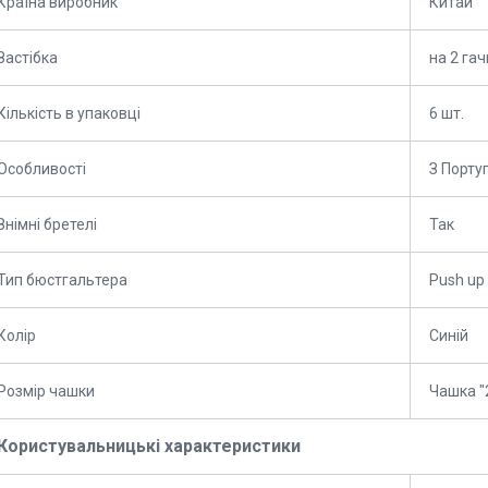
Країна виробник
Китай
Застібка
на 2 гач
Кількість в упаковці
6 шт.
Особливості
З Порту
Знімні бретелі
Так
Тип бюстгальтера
Push up
Колір
Синій
Розмір чашки
Чашка "2
Користувальницькі характеристики