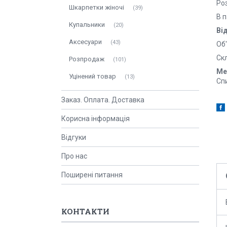
Ро
Шкарпетки жіночі
39
В п
Купальники
20
Ві
Аксесуари
43
Об'
Ск
Розпродаж
101
Ме
Уцінений товар
13
Спи
Заказ. Оплата. Доставка
Корисна інформація
Відгуки
Про нас
Поширені питання
КОНТАКТИ