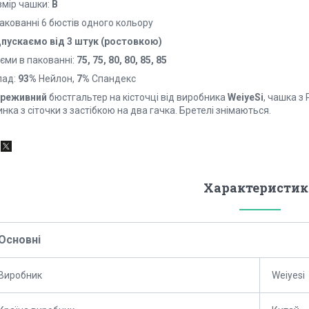
змір чашки:
B
акованні 6 бюстів одного кольору
дпускаємо від 3 штук (ростовкою)
єми в пакованні:
75, 75, 80, 80, 85, 85
лад:
93%
Нейлон,
7%
Спандекс
реживний
бюстгальтер на кісточці від виробника
WeiyeSi
, чашка з
нка з сіточки з застібкою на два гачка. Бретелі знімаються.
Характеристик
Основні
Виробник
Weiyesi