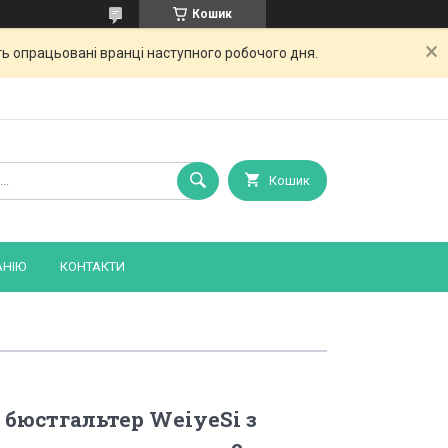
Кошик
ь опрацьовані вранці наступного робочого дня.
Кошик
АНІЮ
КОНТАКТИ
бюстгальтер WeiyeSi з